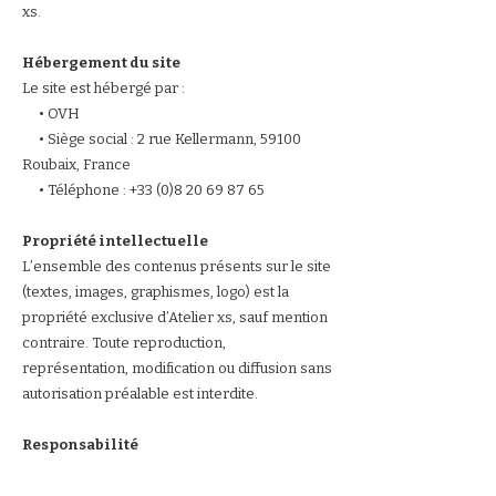
xs.
Hébergement du site
Le site est hébergé par :
• OVH
• Siège social : 2 rue Kellermann, 59100
Roubaix, France
• Téléphone : +33 (0)8 20 69 87 65
Propriété intellectuelle
L’ensemble des contenus présents sur le site
(textes, images, graphismes, logo) est la
propriété exclusive d’Atelier xs, sauf mention
contraire. Toute reproduction,
représentation, modification ou diffusion sans
autorisation préalable est interdite.
Responsabilité
L’éditeur s’efforce de fournir des
informations aussi précises que possible sur